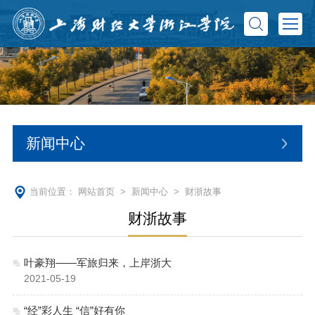
新闻中心
当前位置：
网站首页
>
新闻中心
>
财浙故事
财浙故事
叶豪翔——军旅归来，上岸浙大
2021-05-19
“经”彩人生 “信”好有你