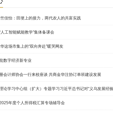
心
|竺佳怡：田埂上的接力，两代农人的共富实践
“人工智能赋能教学”集体备课会
金华这场市集上的“双向奔赴”暖哭网友
批数字经济新专业
册会计师协会一行来校座谈 共商金华注协订单班建设发展
理论学习中心组（扩大）专题学习习近平总书记对“义乌发展经验
2025年度个人所得税汇算专场辅导会