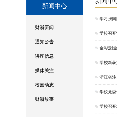
新闻中
新闻中心
学习强国
财浙要闻
学校召开
通知公告
金彩云|
讲座信息
学校新获
媒体关注
浙江省注
校园动态
学校党委
财浙故事
学校召开