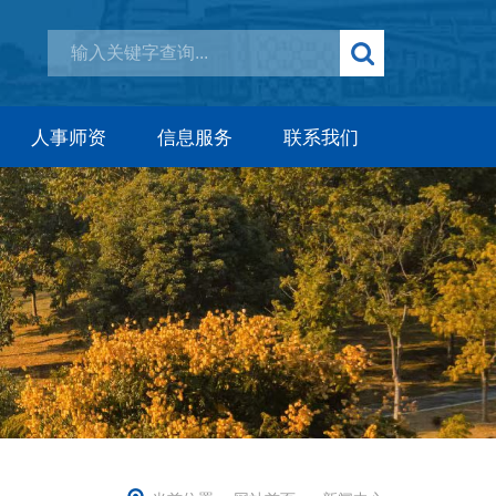
人事师资
信息服务
联系我们