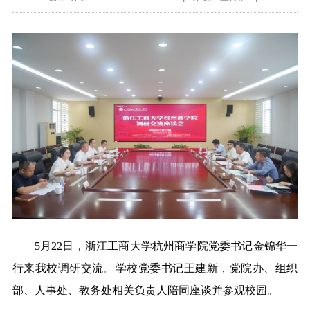
5月22日，浙江工商大学杭州商学院党委书记金锦华一
行
来
我
校调研交流。
学
校
党委
书记
王建新，
党院办、组织
部、人事处、教务处相关负责人陪同座谈并参观校园
。