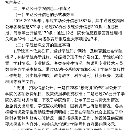
实的基础。
二、主动公开学院信息工作情况
（一）主动公开信息的形式和数量
2016-2017学年，学院主动公开信息1387条。其中通过校园网
公布各类信息879条；通过OA办公系统公开信息290条；通过校
报、简报等公开信息179条；通过书记、院长信息直接答复处理相
关问题32件；主动向省教育厅报送重大事项报告7条。
（二）学院信息公开的重点事项
1.学院基本信息公开。通过学院门户网站，及时更新发布学院
概况，包括学院办学规模、校级领导班子简介及分工、学院机构设
置、学科情况、专业情况、各类在校生情况、教师和专业技术人员
数量等办学基本情况。通过OA办公系统发布和公示了学院的阶段性
工作规划、各类规章制度、教育教学、科学研究、社会服务、党建
群团等有关文件。
2.财务、招标信息公开。一是在28栋2楼财务宣传栏里公开了
学院的各项收费项目、政策依据和收费标准；二是通过OA公开了学
院的各项财务制度，下发了学院预算，公示了三公两费支出情况、
差旅费支出明细、学院应收款明细、国有资产占有使用情况、各类
捐赠情况及学生资助经费使用明细；三是在学院教代会上报告了学
院财务预算和财务决算情况；四是招标采购工作，除设涉及供应商
要求保密的内容外，相关信息均通过学院网和政府采购网公示。