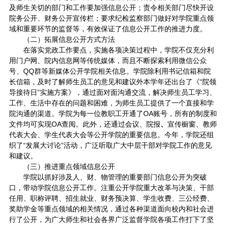
及师生关切的部门和工作要加强信息公开；责令相关部门尽快开设
院务公开、财务公开宣传栏；要求纪检监察部门做好对学院重点领
域和重要环节的监督等，有效保证了信息公开工作的推进力度。
（二）拓展信息公开方式方法
在落实党政工作要点，实施各项决策过程中，学院不仅充分利
用门户网、院内信息网等传统媒体，而且不断探索利用微信公众
号、QQ群等新媒体公开学院相关信息。学院除利用书记信箱和院
长信箱，及时了解师生员工的意见和建议外本学年还出台了《“院领
导接待日”实施方案》，通过面对面沟通交流，解决师生员工学习、
工作、生活中存在的问题和困难，为师生员工提供了一个直接和学
院沟通的渠道。学院为每一位教职工开通了OA账号，所有的制度和
文件均可实现OA查阅。此外，还通过会议、院报
、
宣传橱窗、教师
代表大会、学生代表大会等公开学院的重要信息。今年，学院还组
织了“发展大讨论”活动，广泛听取广大中层干部对学院工作的意见
和建议。
（三）推进重点领域信息公开
学院以抓好涉及人、财、物管理的重要部门信息公开为突破
口，带动学院信息公开工作。注重公开学院重大改革与决策、干部
任用、职称评聘、招生就业、财务预决算、学生收费、三公经费、
奖助学金等重点领域的相关情况，通过各种渠道面向校内和社会进
行了公开，为广大师生和社会各界广泛监督学院各项工作打下了坚