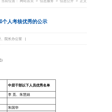
当前位置：
网站首页
>
信息服务
>
信息公开
> 正文
位和个人考核优秀的公示
委、院长办公室
|
院）
中层干部以下人员优秀名单
李 觅、朱
慧娟
朱国华