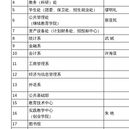
4
教务（科研）处
5
学生处（团委、保卫处、招生就业处）
缪明礼
公共管理处
6
斯亚民
（继续教育学院）
7
资产设备处（计划财务处、招投标中心）
8
统计系
武 斌
9
金融系
10
会计系
许海亚
11
工商管理系
12
经济与信息管理系
13
外语系
14
公共基础部
15
教育技术中心
实践教学中心
16
朱 艳
（创业学院）
17
图书馆