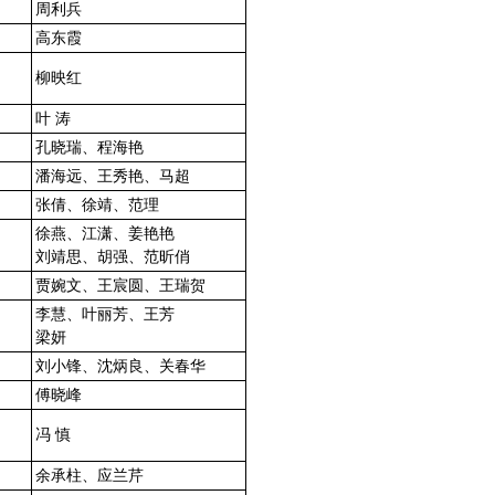
周利兵
高东霞
柳映红
叶 涛
孔晓瑞、程海艳
潘海远、王秀艳、马超
张倩、徐靖、范理
徐燕、江潇、姜艳艳
刘靖思、胡强、范昕俏
贾婉文、王宸圆、王瑞贺
李慧、叶丽芳、王芳
梁妍
刘小锋、沈炳良、关春华
傅晓峰
冯 慎
余承柱、应兰芹