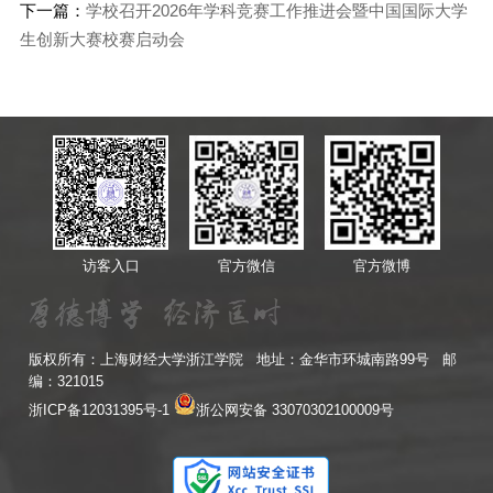
下一篇：
学校召开2026年学科竞赛工作推进会暨中国国际大学
生创新大赛校赛启动会
访客入口
官方微信
官方微博
版权所有：上海财经大学浙江学院 地址：金华市环城南路99号 邮
编：321015
浙ICP备12031395号-1
浙公网安备 33070302100009号