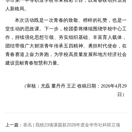
华市第一中等职业学校带来精彩节目，以青春联动共筑育
人新格局。
本次活动既是一次青春的致敬、榜样的礼赞，也是一
堂生动的思政课。下一步，校团委将继续围绕
学校
中心工
作，持续强化思想引领、夯实组织基础、丰富育人载体，
团结带领广大财浙青年传承五四精神、勇担时代使命，在
青春赛道上奋力奔跑，为学校高质量发展和地方经济社会
建设贡献青春智慧和力量。
（审核：尤磊 董丹丹 王正 收稿日期：2026年4月29
日）
上一篇：
喜讯 | 我校23项课题获2026年度金华市社科联立项