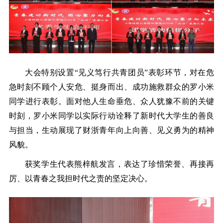
大会特别设置“见义笃行共青团员”表彰环节，对在危
急时刻不顾个人安危、挺身而出、成功施救群众的罗小米
同学进行表彰。面对他人生命垂危、众人犹豫不前的关键
时刻，罗小米同学以实际行动诠释了新时代大学生的善良
与担当，生动展现了财浙青年向上向善、见义勇为的精神
风貌。
获奖学生代表熊梓航发言，表达了珍惜荣誉、再接再
厉、以青春之我担时代之责的坚定决心。