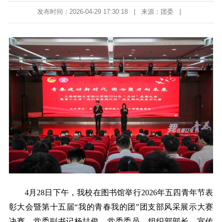
发布时间：2026-04-29 17:30:18
|
来源：团委
|
4月28日下午，我校在图书馆举行2026年五四青年节表
彰大会暨第十五届“我的青春我的团”团支部风采展示大赛
决赛。党委副书记杨喆俊，党委委员、组织部部长、宣传