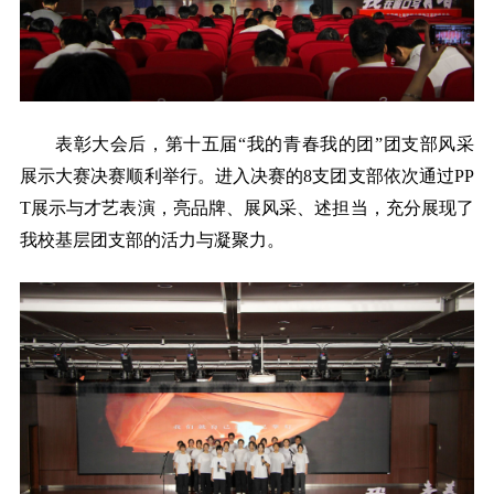
表彰大会后，第十五届“我的青春我的团”团支部风采
展示大赛决赛顺利举行。进入决赛的8支团支部依次通过PP
T展示与才艺表演，亮品牌、展风采、述担当，充分展现了
我校基层团支部的活力与凝聚力。