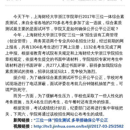
今天下午，上海财经大学浙江学院举行2017年三位一体综合素
质测试，来自全省各地的270多名考生参加了这一选拔，综合素质
测试最主要的是面试环节，学院又是如何确保公开公平公正呢？
今年，上海财经大学浙江学院“三位一体”招生设有工商管理
（创业管理）、商务英语两个专业共60名招生计划，经过前期的网
上报名，共有1304名考生进行了网上注册，1132名考生完成了网
上申报。根据省教育考试院有关规定和上海财经大学浙江学院招生
章程规定，依据考生提交的书面申请材料，学院组织专家对考生申
请材料进行书面评审，共277人通过书面评审，获得参加我院综合
素质测试的资格，招录比接近5比1，竞争较为激烈。
据介绍，为了确保综合素质测试环节公开公平公正，学校对考
试现场进行了电话屏蔽，面试评委在考前几分钟随机抽签产生，可
谓严防死守。
而另一方面，为了缓解考生压力，学校也采取了一些人性化的
考务措施，当天4名生日的考生，在午餐时还有意外的惊喜。
根据安排，考试成绩统计好后，纪委部门还将进行集中审核把
关，下周六，学院将通过该校招生网站公布考生的成绩。
新闻链接：
“三位一体”招生测试 多举措确保公平公正
视频链接：
http://tv3.jinhua.com.cn/bxljl/2017-03-25/2582