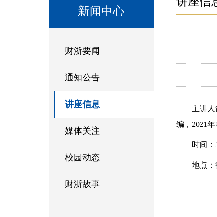
讲座信
新闻中心
财浙要闻
通知公告
讲座信息
主讲人
编，202
媒体关注
时间：
校园动态
地点：
财浙故事